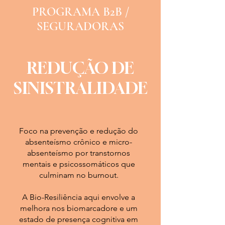
PROGRAMA B2B /
SEGURADORAS
REDUÇÃO DE
SINISTRALIDADE
Foco na prevenção e r
eduçã
o do
absenteísmo crônico
e micro-
absenteísmo por transtornos
mentais e psicossomáticos que
culminam no burnout.
A Bio-Resiliência aqui envolve a
m
elhora nos biomarcadore e um
estado de p
resença cognitiva em