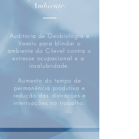
Ambiente:
Auditoria de Geobiologia e
Vaastu para blindar o
ambiente do C-level contra o
estresse ocupacional e a
insalubridade.
Aumento do tempo de
permanência produtiva e
redução das
distrações e
interrupções no trabalho.