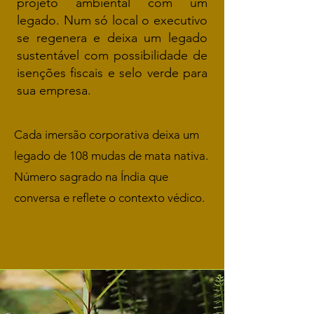
projeto ambiental com um
legado. Num só local o executivo
se regenera e deixa um legado
sustentável com possibilidade de
isenções fiscais e selo verde para
sua empresa.
Cada imersão corporativa deixa um
legado de 108 mudas de mata nativa.
Número sagrado na Índia que
conversa e reflete o contexto védico.