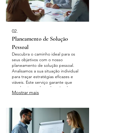
02.
Planeamento de Solução
Pessoal
Descubra o caminho ideal para os
seus objetivos com o nosso
planeamento de solução pessoal.
Analisamos a sua situação individual
para traçar estratégias eficazes e
viáveis. Este serviço garante que
receberá um plano de ação claro e
Mostrar mais
personalizado para o seu sucesso.