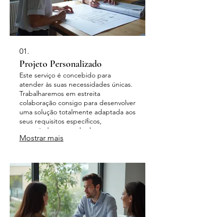
01.
Projeto Personalizado
Este serviço é concebido para
atender às suas necessidades únicas.
Trabalharemos em estreita
colaboração consigo para desenvolver
uma solução totalmente adaptada aos
seus requisitos específicos,
garantindo um resultado que supere
Mostrar mais
as suas expectativas. Ideal para quem
procura algo verdadeiramente
exclusivo e feito à medida.