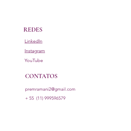
REDES
LinkedIn
Instagram
YouTube
CONTATOS
premramani2@gmail.com
+ 55
(11) 999596579